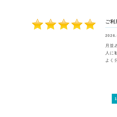
ご利
2026.
月並
人に
よく