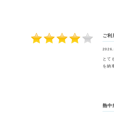
ご利
2026.
とて
を納
熱中